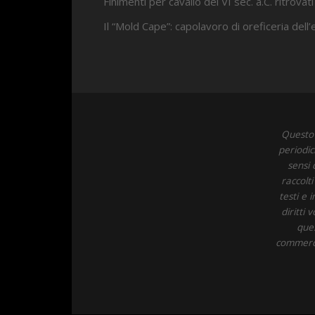
Finimenti per cavallo del VI sec. a.C. ritrovati
Il “Mold Cape”: capolavoro di oreficeria dell
Questo 
periodic
sensi 
raccolt
testi e 
diritti
ques
commercia