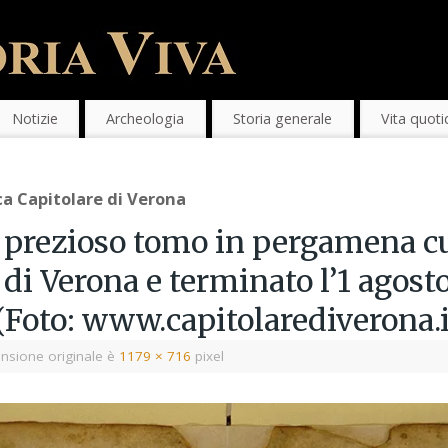
Notizie
Archeologia
Storia generale
Vita quoti
eca Capitolare di Verona
, prezioso tomo in pergamena cu
 di Verona e terminato l’1 agos
 (Foto: www.capitolarediverona.i
nsione originale è
1179 × 716
pixel