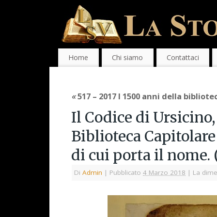
Home
Chi siamo
Contattaci
«
517 – 2017 I 1500 anni della bibliot
Il Codice di Ursicino
Biblioteca Capitolare
di cui porta il nome.
Di
Admin
|
Pubblicato
4 Marzo 2018
|
La dime