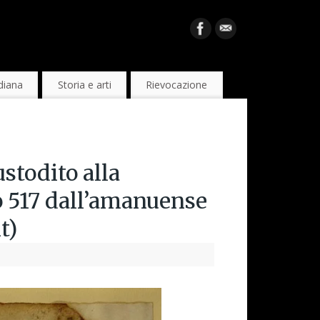
diana
Storia e arti
Rievocazione
stodito alla
to 517 dall’amanuense
t)