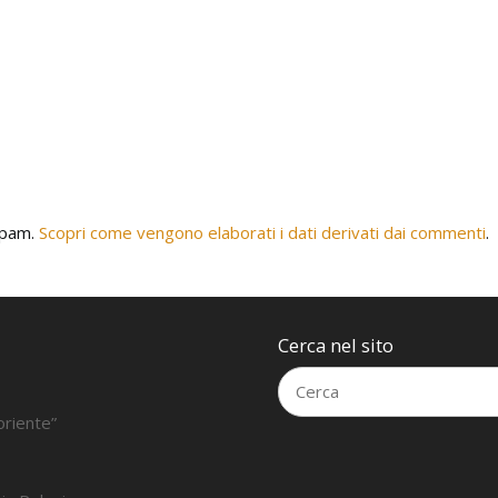
 spam.
Scopri come vengono elaborati i dati derivati dai commenti
.
Cerca nel sito
oriente”