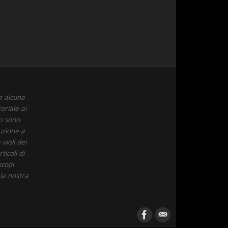
a alcuna
oriale ai
to sono
uzione a
violi dei
icoli di
scopi
 la nostra