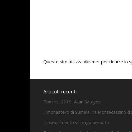
Questo sito utilizza Akismet per ridurre lo
Articoli recenti
Tomiris, 2019, Akan Satayev
Il monastero di Sumela, “la Montecassino d’
L’insediamento vichingo perduto