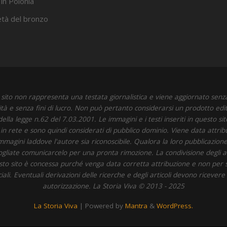
 in Polonia
’età del bronzo
sito non rappresenta una testata giornalistica e viene aggiornato senz
ità e senza fini di lucro. Non può pertanto considerarsi un prodotto edit
della legge n.62 del 7.03.2001. Le immagini e i testi inseriti in questo si
i in rete e sono quindi considerati di pubblico dominio. Viene data attrib
immagini laddove l'autore sia riconoscibile. Qualora la loro pubblicazione 
 vogliate comunicarcelo per una pronta rimozione. La condivisione degli art
to sito è concessa purché venga data corretta attribuzione e non per 
li. Eventuali derivazioni delle ricerche e degli articoli devono ricevere
autorizzazione. La Storia Viva © 2013 - 2025
La Storia Viva
| Powered by
Mantra
&
WordPress.