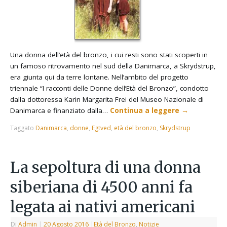
Una donna dell’età del bronzo, i cui resti sono stati scoperti in
un famoso ritrovamento nel sud della Danimarca, a Skrydstrup,
era giunta qui da terre lontane. Nell’ambito del progetto
triennale “I racconti delle Donne dell’Età del Bronzo”, condotto
dalla dottoressa Karin Margarita Frei del Museo Nazionale di
Danimarca e finanziato dalla…
Continua a leggere
→
Taggato
Danimarca
,
donne
,
Egtved
,
età del bronzo
,
Skrydstrup
La sepoltura di una donna
siberiana di 4500 anni fa
legata ai nativi americani
Di
Admin
|
20 Agosto 2016
|
Età del Bronzo
,
Notizie