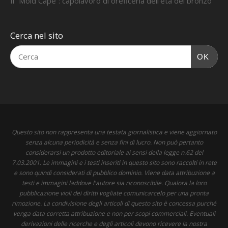
Il “Mold Cape”: capolavoro di oreficeria dell’età del bronzo
Cerca nel sito
OK
Questo sito non rappresenta una testata giornalistica e viene aggiornato
senza alcuna periodicità e senza fini di lucro. Non può pertanto
considerarsi un prodotto editoriale ai sensi della legge n.62 del
7.03.2001. Le immagini e i testi inseriti in questo sito sono raccolti in rete
e sono quindi considerati di pubblico dominio. Viene data attribuzione a
testi e immagini laddove l'autore sia riconoscibile. Qualora la loro
pubblicazione violi dei diritti vogliate comunicarcelo per una pronta
rimozione. La condivisione degli articoli di questo sito è concessa purché
venga data corretta attribuzione e non per scopi commerciali. Eventuali
derivazioni delle ricerche e degli articoli devono ricevere la nostra