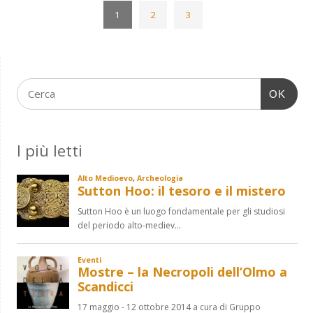
1
2
3
OK
I più letti