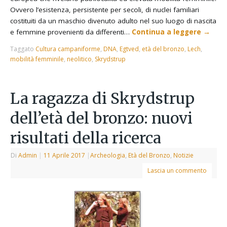
Ovvero l’esistenza, persistente per secoli, di nuclei familiari
costituiti da un maschio divenuto adulto nel suo luogo di nascita
e femmine provenienti da differenti…
Continua a leggere
→
Taggato
Cultura campaniforme
,
DNA
,
Egtved
,
età del bronzo
,
Lech
,
mobilità femminile
,
neolitico
,
Skrydstrup
La ragazza di Skrydstrup
dell’età del bronzo: nuovi
risultati della ricerca
Di
Admin
|
11 Aprile 2017
|
Archeologia
,
Età del Bronzo
,
Notizie
Lascia un commento