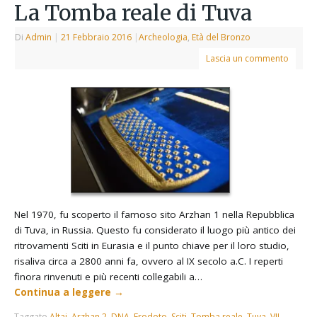
La Tomba reale di Tuva
Di
Admin
|
21 Febbraio 2016
|
Archeologia
,
Età del Bronzo
Lascia un commento
Nel 1970, fu scoperto il famoso sito Arzhan 1 nella Repubblica
di Tuva, in Russia. Questo fu considerato il luogo più antico dei
ritrovamenti Sciti in Eurasia e il punto chiave per il loro studio,
risaliva circa a 2800 anni fa, ovvero al IX secolo a.C. I reperti
finora rinvenuti e più recenti collegabili a…
Continua a leggere
→
Taggato
Altai
,
Arzhan 2
,
DNA
,
Erodoto
,
Sciti
,
Tomba reale
,
Tuva
,
VII