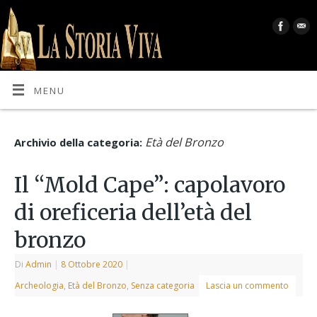
MENU
Età del Bronzo
Archivio della categoria:
Il “Mold Cape”: capolavoro
di oreficeria dell’età del
bronzo
Di
Admin
|
8 Ottobre 2020
|
Archeologia
,
Età del Bronzo
,
Senza categoria
Lascia un commento