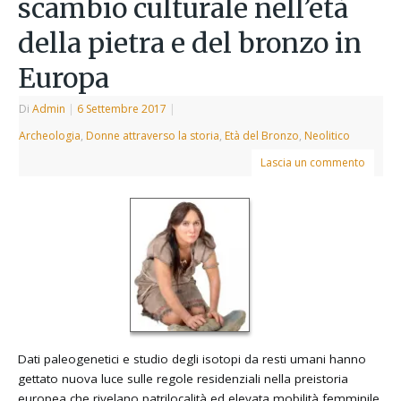
scambio culturale nell’età
della pietra e del bronzo in
Europa
Di
Admin
|
6 Settembre 2017
|
Archeologia
,
Donne attraverso la storia
,
Età del Bronzo
,
Neolitico
Lascia un commento
Dati paleogenetici e studio degli isotopi da resti umani hanno
gettato nuova luce sulle regole residenziali nella preistoria
europea che rivelano patrilocalità ed elevata mobilità femminile.