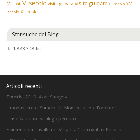
VI secolo
visite guidate
visita guidata
Visconti
XIV
XIII secolo
X secolo
secolo
Statistiche del Blog
1.343.343 hit
Articoli recenti
Tomiris, 2019, Akan Satayev
Il monastero di Sumela, “la Montecassino d’oriente”
L’insediamento vichingo perduto
Finimenti per cavallo del VI sec. a.C. ritrovati in Polonia