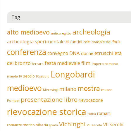
Tag
archeologia
alto medioevo
antico egitto
archeologia sperimentale
bizantini
celti
cividale del friuli
conferenza
DNA
etruschi
convegno
età
donne
film
del bronzo
festa medievale
ferrara
impero romano
Longobardi
IV secolo
irlanda
IX secolo
medioevo
mostra
milano
museo
Merovingi
presentazione libro
rievocazione
Pompei
rievocazione storica
romani
roma
Vichinghi
VII secolo
siberia
romanzo storico
spada
VIII secolo