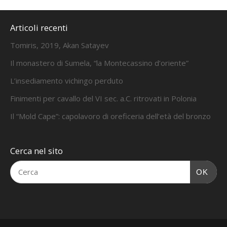
Articoli recenti
Tomiris, 2019, Akan Satayev
Il monastero di Sumela, “la Montecassino d’oriente”
L’insediamento vichingo perduto
Finimenti per cavallo del VI sec. a.C. ritrovati in Polonia
Il “Mold Cape”: capolavoro di oreficeria dell’età del bronzo
Cerca nel sito
OK