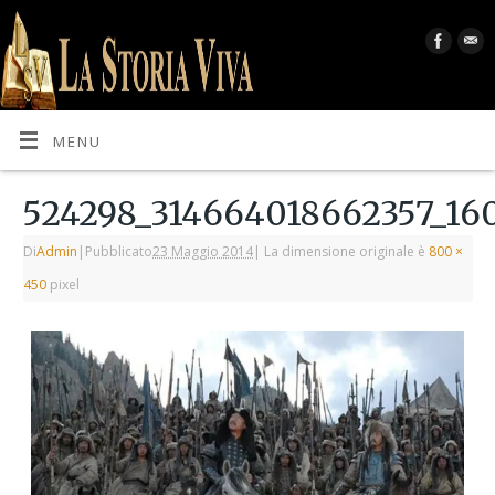
MENU
524298_314664018662357_16
Di
Admin
|
Pubblicato
23 Maggio 2014
|
La dimensione originale è
800 ×
450
pixel