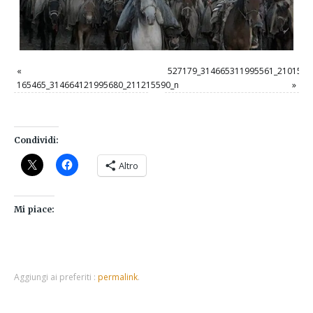
«
527179_314665311995561_2101523
165465_314664121995680_211215590_n
»
Condividi:
Altro
Mi piace:
Aggiungi ai preferiti :
permalink
.