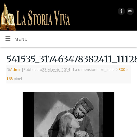
MENU
541535_317463478382411_1112
Di
Admin
|
Pubblicato
23 Maggio 2014
|
La dimensione originale è
300 ×
168
pixel