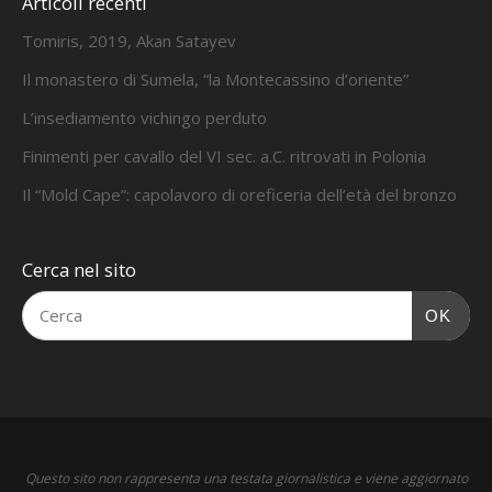
Articoli recenti
Tomiris, 2019, Akan Satayev
Il monastero di Sumela, “la Montecassino d’oriente”
L’insediamento vichingo perduto
Finimenti per cavallo del VI sec. a.C. ritrovati in Polonia
Il “Mold Cape”: capolavoro di oreficeria dell’età del bronzo
Cerca nel sito
OK
Questo sito non rappresenta una testata giornalistica e viene aggiornato