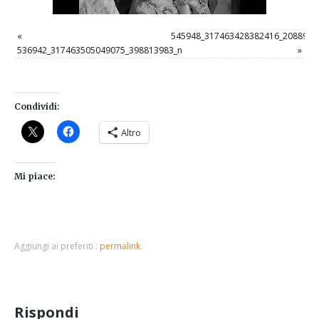
«
545948_317463428382416_2088963
536942_317463505049075_398813983_n
»
Condividi:
Altro
Mi piace:
Aggiungi ai preferiti :
permalink
.
Rispondi