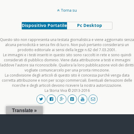
Torna su
Dispositivo Portatile
Pc Desktop
Questo sito non rappresenta una testata giornalistica e viene aggiornato senza
alcuna periodicità e senza fini di lucro. Non può pertanto considerarsi un
prodotto editoriale ai sensi della legge n.62 del 7.03.2001.
Le immagini e i testi inseriti in questo sito sono raccolti in rete e sono quindi
considerati di pubblico dominio. Viene data attribuzione a testi e immagini
laddove l'autore sia riconoscibile. Qualora la loro pubblicazione violi dei diritti
vogliate comunicarcelo per una pronta rimozione.
La condivisione degli articoli di questo sito è concessa purchè venga data
corretta attribuzione e non per scopi commerciali. Eventuali derivazioni delle
ricerche e degli articoli devono ricevere la nostra autorizzazione.
La Storia Viva © 2013-2016
Translate »