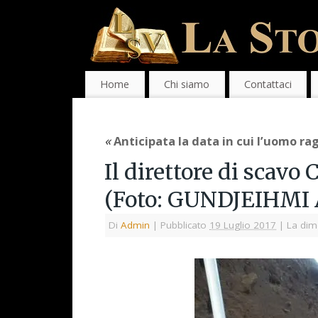
Home
Chi siamo
Contattaci
«
Anticipata la data in cui l’uomo ra
Il direttore di scavo
(Foto: GUNDJEIHMI
Di
Admin
|
Pubblicato
19 Luglio 2017
|
La dim