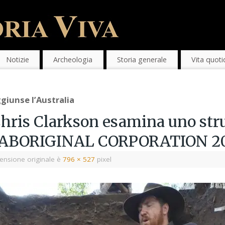
Notizie
Archeologia
Storia generale
Vita quoti
ggiunse l’Australia
 Chris Clarkson esamina uno str
 ABORIGINAL CORPORATION 20
ensione originale è
796 × 527
pixel