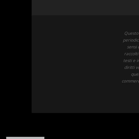
Questo 
periodic
sensi 
raccolt
testi e 
diritti
ques
commercia