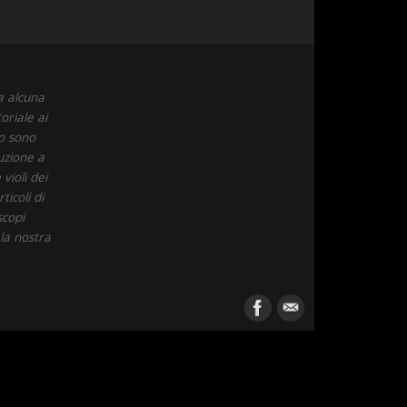
a alcuna
oriale ai
to sono
uzione a
violi dei
icoli di
scopi
 la nostra