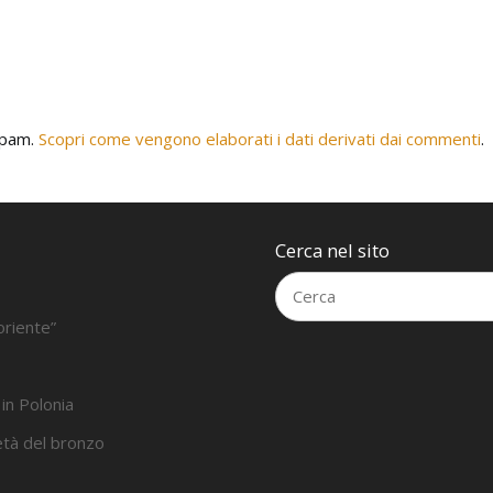
 spam.
Scopri come vengono elaborati i dati derivati dai commenti
.
Cerca nel sito
oriente”
 in Polonia
’età del bronzo