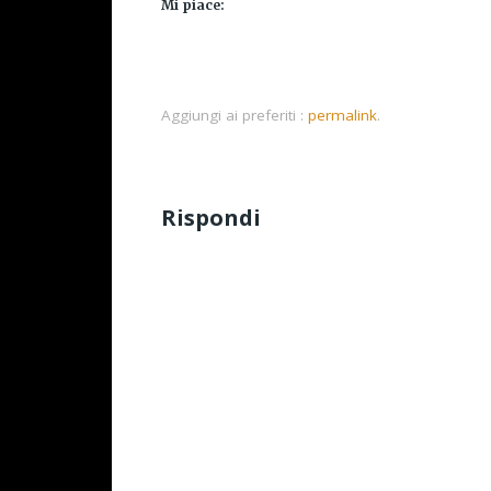
Mi piace:
Aggiungi ai preferiti :
permalink
.
Rispondi