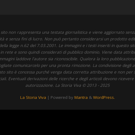
sito non rappresenta una testata giornalistica e viene aggiornato senz
ità e senza fini di lucro. Non può pertanto considerarsi un prodotto edit
della legge n.62 del 7.03.2001. Le immagini e i testi inseriti in questo si
i in rete e sono quindi considerati di pubblico dominio. Viene data attrib
immagini laddove l'autore sia riconoscibile. Qualora la loro pubblicazione 
 vogliate comunicarcelo per una pronta rimozione. La condivisione degli art
to sito è concessa purché venga data corretta attribuzione e non per 
li. Eventuali derivazioni delle ricerche e degli articoli devono ricevere
autorizzazione. La Storia Viva © 2013 - 2025
La Storia Viva
| Powered by
Mantra
&
WordPress.