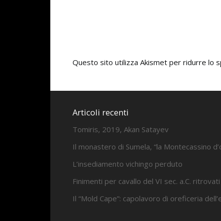
Questo sito utilizza Akismet per ridurre lo
Articoli recenti
Tomiris, 2019, Akan Satayev
Il monastero di Sumela, “la Montecassino d’
L’insediamento vichingo perduto
Finimenti per cavallo del VI sec. a.C. ritrovati
Il “Mold Cape”: capolavoro di oreficeria dell