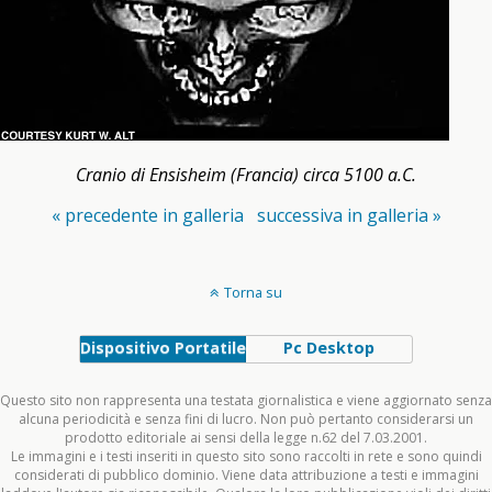
Cranio di Ensisheim (Francia) circa 5100 a.C.
« precedente in galleria
successiva in galleria »
Torna su
Dispositivo Portatile
Pc Desktop
Questo sito non rappresenta una testata giornalistica e viene aggiornato senza
alcuna periodicità e senza fini di lucro. Non può pertanto considerarsi un
prodotto editoriale ai sensi della legge n.62 del 7.03.2001.
Le immagini e i testi inseriti in questo sito sono raccolti in rete e sono quindi
considerati di pubblico dominio. Viene data attribuzione a testi e immagini