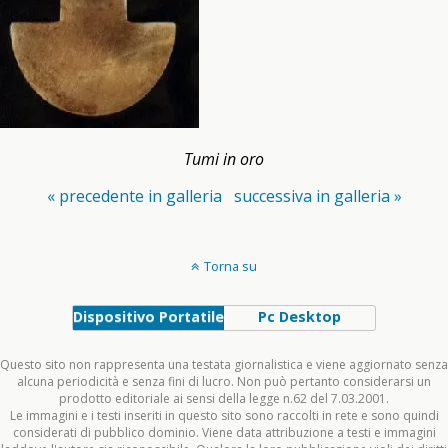
Tumi in oro
« precedente in galleria
successiva in galleria »
Torna su
Dispositivo Portatile
Pc Desktop
Questo sito non rappresenta una testata giornalistica e viene aggiornato senza
alcuna periodicità e senza fini di lucro. Non può pertanto considerarsi un
prodotto editoriale ai sensi della legge n.62 del 7.03.2001.
Le immagini e i testi inseriti in questo sito sono raccolti in rete e sono quindi
considerati di pubblico dominio. Viene data attribuzione a testi e immagini