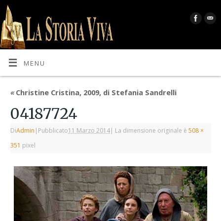
MENU
«
Christine Cristina, 2009, di Stefania Sandrelli
04187724
Di
Admin
|
Pubblicato
11 Marzo 2014
|
La dimensione originale è
508 ×
351
pixel