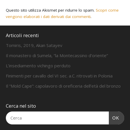
Questo sito utilizza Akismet per ridurre lo spam.
Scopri come
vengono elaborati i dati derivati dai commenti
.
Articoli recenti
Tomiris, 2019, Akan Satayev
Il monastero di Sumela, “la Montecassino d’oriente”
L’insediamento vichingo perduto
Finimenti per cavallo del VI sec. a.C. ritrovati in Polonia
Il “Mold Cape”: capolavoro di oreficeria dell’età del bronzo
Cerca nel sito
OK