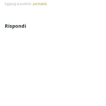
Aggiungi ai preferiti :
permalink
.
Rispondi