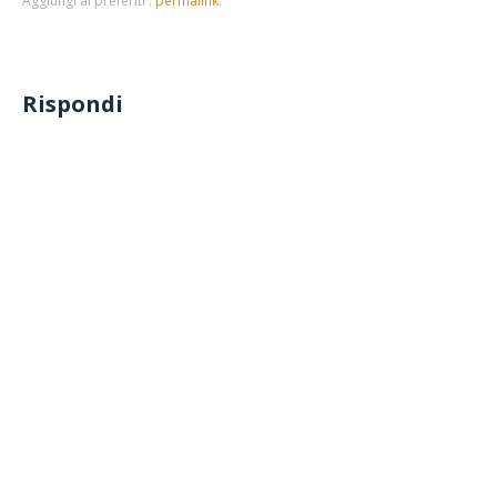
Aggiungi ai preferiti :
permalink
.
Rispondi