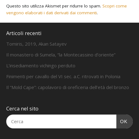
Questo sito utilizza Akismet per ridurre lo spam.
Scopri come
vengono elaborati i dati derivati dai commenti
.
Articoli recenti
Tomiris, 2019, Akan Satayev
Il monastero di Sumela, “la Montecassino d’oriente”
L’insediamento vichingo perduto
Finimenti per cavallo del VI sec. a.C. ritrovati in Polonia
Il “Mold Cape”: capolavoro di oreficeria dell’età del bronzo
Cerca nel sito
OK