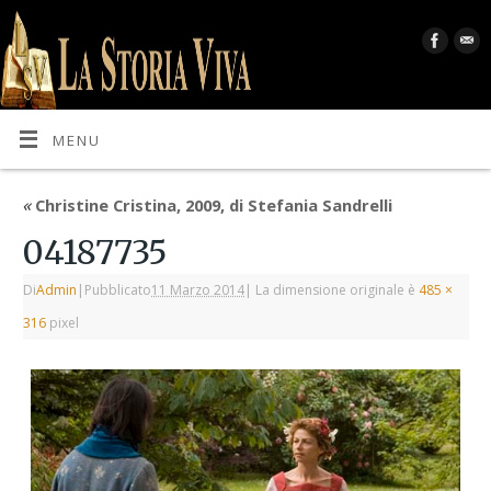
MENU
«
Christine Cristina, 2009, di Stefania Sandrelli
04187735
Di
Admin
|
Pubblicato
11 Marzo 2014
|
La dimensione originale è
485 ×
316
pixel