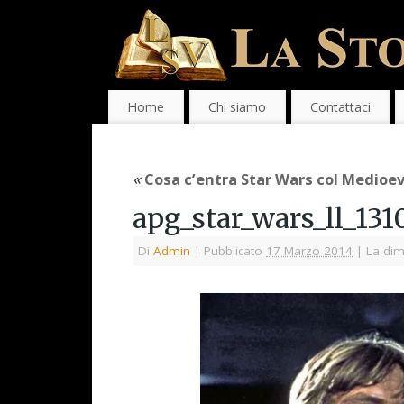
Home
Chi siamo
Contattaci
«
Cosa c’entra Star Wars col Medioe
apg_star_wars_ll_13
Di
Admin
|
Pubblicato
17 Marzo 2014
|
La dim