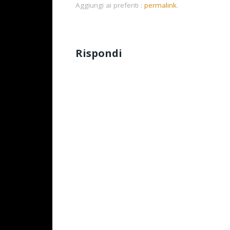
Aggiungi ai preferiti :
permalink
.
Rispondi