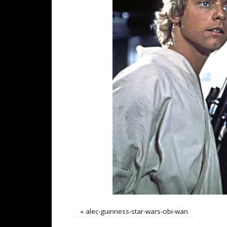
«
alec-guinness-star-wars-obi-wan