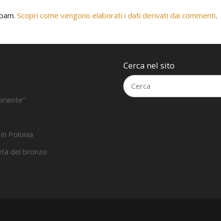
 spam.
Scopri come vengono elaborati i dati derivati dai commenti
.
Cerca nel sito
oriente”
 in Polonia
’età del bronzo