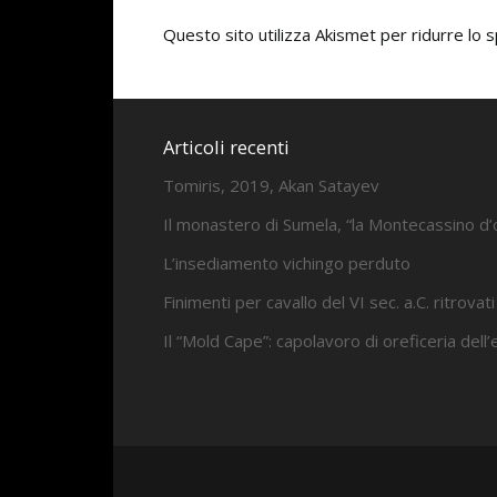
Questo sito utilizza Akismet per ridurre lo
Articoli recenti
Tomiris, 2019, Akan Satayev
Il monastero di Sumela, “la Montecassino d’
L’insediamento vichingo perduto
Finimenti per cavallo del VI sec. a.C. ritrovati
Il “Mold Cape”: capolavoro di oreficeria dell