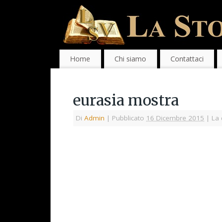
Home
Chi siamo
Contattaci
eurasia mostra
Di
Admin
|
Pubblicato
16 Dicembre 2015
|
La 