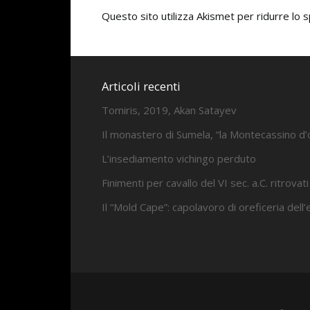
Questo sito utilizza Akismet per ridurre lo
Articoli recenti
Tomiris, 2019, Akan Satayev
Il monastero di Sumela, “la Montecassino d’
L’insediamento vichingo perduto
Finimenti per cavallo del VI sec. a.C. ritrovati
Il “Mold Cape”: capolavoro di oreficeria dell