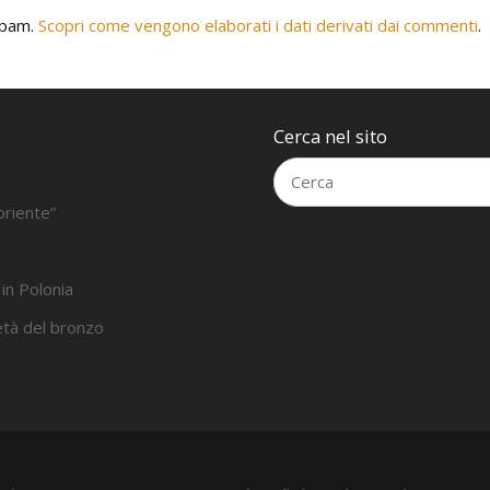
 spam.
Scopri come vengono elaborati i dati derivati dai commenti
.
Cerca nel sito
oriente”
 in Polonia
’età del bronzo