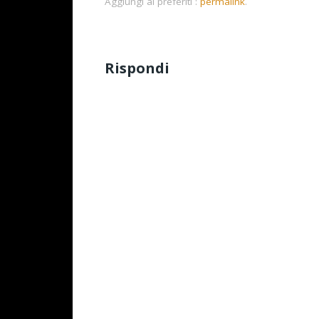
Aggiungi ai preferiti :
permalink
.
Rispondi