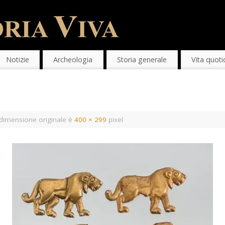
Notizie
Archeologia
Storia generale
Vita quoti
dimensione originale è
400 × 299
pixel