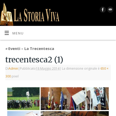
MENU
«
Eventi – La Trecentesca
trecentesca2 (1)
Di
Admin
|
Pubblicato
18 Maggio 2014
|
La dimensione originale è
650 ×
300
pixel