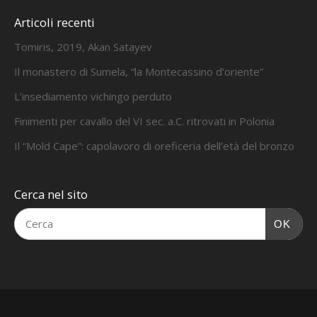
Articoli recenti
Tomiris, 2019, Akan Satayev
Il monastero di Sumela, “la Montecassino d’oriente”
L’insediamento vichingo perduto
Finimenti per cavallo del VI sec. a.C. ritrovati in Polonia
Il “Mold Cape”: capolavoro di oreficeria dell’età del bronzo
Cerca nel sito
OK