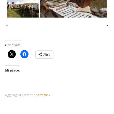
«
»
Condividi:
Altro
Mi piace:
Aggiungi ai preferiti :
permalink
.