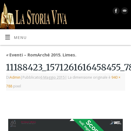
MENU
«
Eventi – RomArché 2015. Limes.
11188423_1571261616458455_
Di
Admin
|
Pubblicato
6 Maggio 2015
|
La dimensione originale è
940 ×
788
pixel