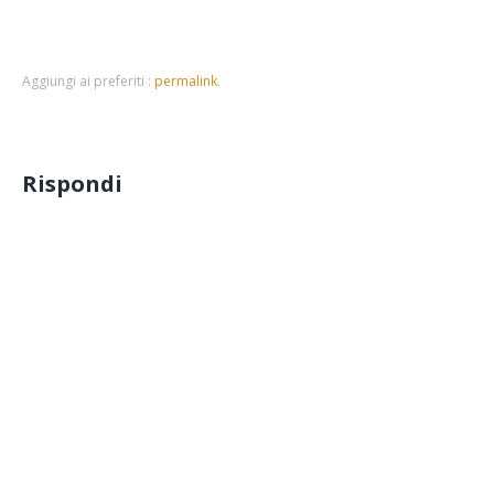
Aggiungi ai preferiti :
permalink
.
Rispondi