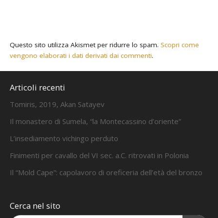
Questo sito utilizza Akismet per ridurre lo spam.
Scopri come
vengono elaborati i dati derivati dai commenti
.
Articoli recenti
Tomiris, 2019, Akan Satayev
Il monastero di Sumela, “la Montecassino d’oriente”
L’insediamento vichingo perduto
Finimenti per cavallo del VI sec. a.C. ritrovati in Polonia
Il “Mold Cape”: capolavoro di oreficeria dell’età del bronzo
Cerca nel sito