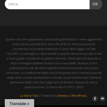
OK
Questo sito non rappresenta una testata giornalistica e viene aggiornato
senza alcuna periodicità e senza fini di lucro. Non può pertanto
considerarsi un prodotto editoriale ai sensi della legge n.62 del
7.03.2001. Le immagini e i testi inseriti in questo sito sono raccolti in rete
e sono quindi considerati di pubblico dominio. Viene data attribuzione a
testi e immagini laddove l'autore sia riconoscibile. Qualora la loro
pubblicazione violi dei diritti vogliate comunicarcelo per una pronta
rimozione. La condivisione degli articoli di questo sito è concessa purché
venga data corretta attribuzione e non per scopi commerciali. Eventuali
derivazioni delle ricerche e degli articoli devono ricevere la nostra
autorizzazione. La Storia Viva © 2013 - 2025
La Storia Viva
| Powered by
Mantra
&
WordPress.
Translate »