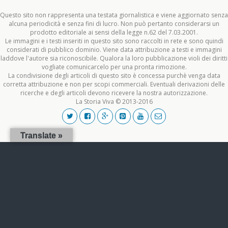
Questo sito non rappresenta una testata giornalistica e viene aggiornato senza
alcuna periodicità e senza fini di lucro. Non può pertanto considerarsi un
prodotto editoriale ai sensi della legge n.62 del 7.03.2001.
Le immagini e i testi inseriti in questo sito sono raccolti in rete e sono quindi
considerati di pubblico dominio. Viene data attribuzione a testi e immagini
laddove l'autore sia riconoscibile. Qualora la loro pubblicazione violi dei diritti
vogliate comunicarcelo per una pronta rimozione.
La condivisione degli articoli di questo sito è concessa purchè venga data
corretta attribuzione e non per scopi commerciali. Eventuali derivazioni delle
ricerche e degli articoli devono ricevere la nostra autorizzazione.
La Storia Viva © 2013-2016
Translate »