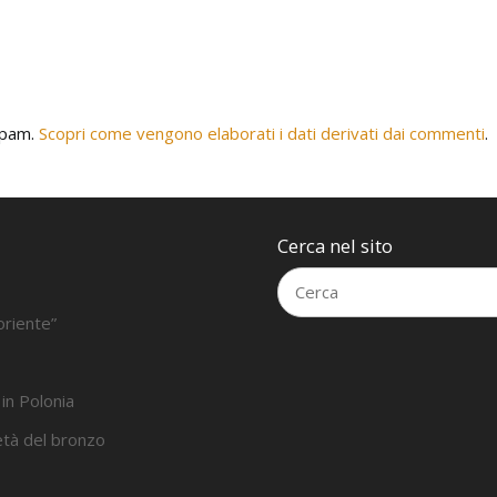
 spam.
Scopri come vengono elaborati i dati derivati dai commenti
.
Cerca nel sito
oriente”
 in Polonia
’età del bronzo