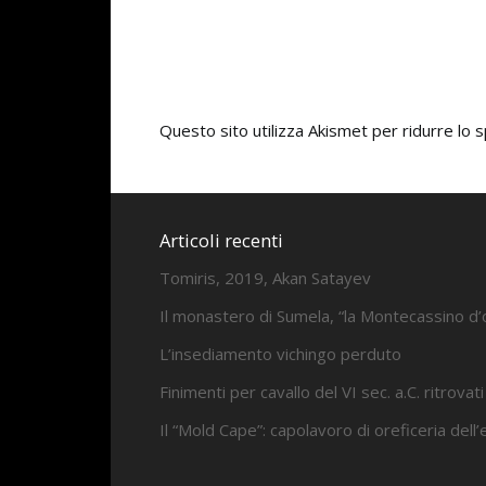
Questo sito utilizza Akismet per ridurre lo
Articoli recenti
Tomiris, 2019, Akan Satayev
Il monastero di Sumela, “la Montecassino d’
L’insediamento vichingo perduto
Finimenti per cavallo del VI sec. a.C. ritrovati
Il “Mold Cape”: capolavoro di oreficeria dell