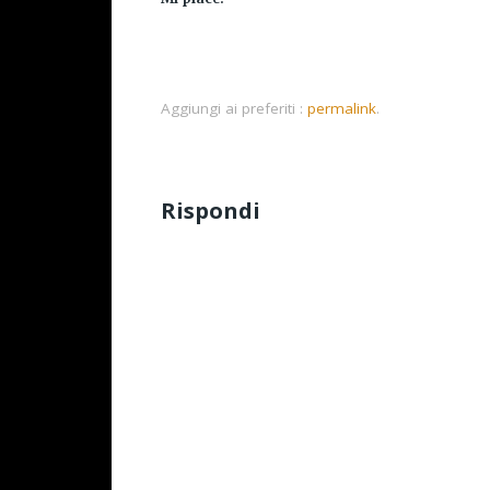
Aggiungi ai preferiti :
permalink
.
Rispondi