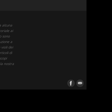
a alcuna
oriale ai
to sono
uzione a
violi dei
icoli di
scopi
 la nostra