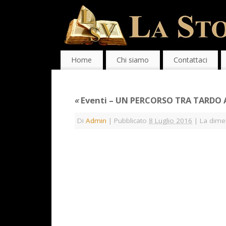
Home
Chi siamo
Contattaci
«
Eventi – UN PERCORSO TRA TARDO 
Di
Admin
|
Pubblicato
8 Luglio 2016
|
La dimen