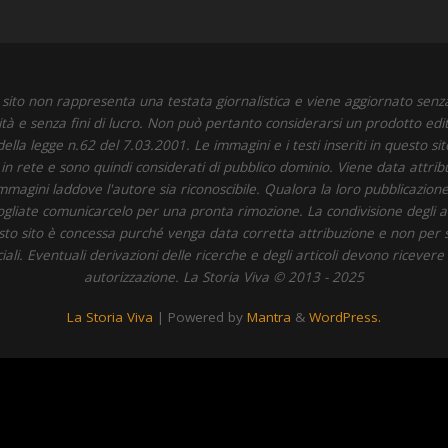
sito non rappresenta una testata giornalistica e viene aggiornato senz
ità e senza fini di lucro. Non può pertanto considerarsi un prodotto edit
della legge n.62 del 7.03.2001. Le immagini e i testi inseriti in questo si
i in rete e sono quindi considerati di pubblico dominio. Viene data attrib
immagini laddove l'autore sia riconoscibile. Qualora la loro pubblicazione 
 vogliate comunicarcelo per una pronta rimozione. La condivisione degli art
to sito è concessa purché venga data corretta attribuzione e non per 
li. Eventuali derivazioni delle ricerche e degli articoli devono ricevere
autorizzazione. La Storia Viva © 2013 - 2025
La Storia Viva
| Powered by
Mantra
&
WordPress.