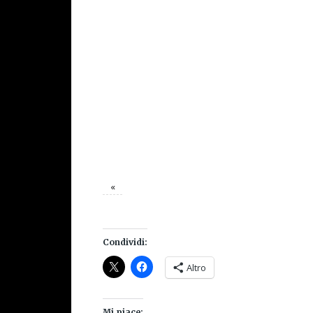
«
Condividi:
Altro
Mi piace: