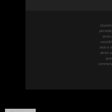
Questo 
periodic
sensi 
raccolt
testi e 
diritti
ques
commercia