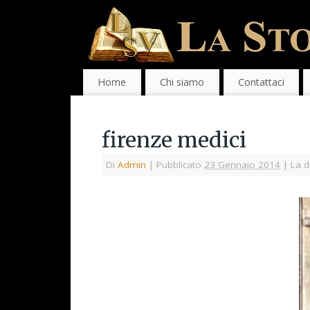
Home
Chi siamo
Contattaci
firenze medici
Di
Admin
|
Pubblicato
23 Gennaio 2014
|
La d