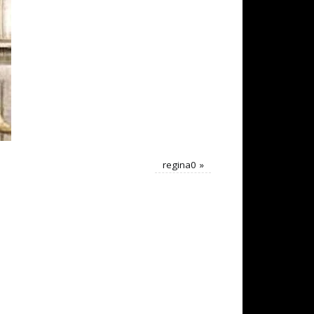
regina0
»