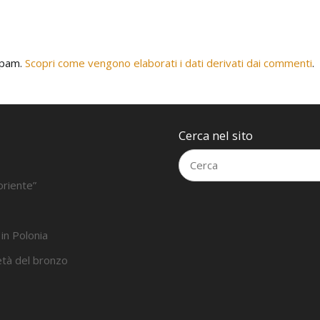
 spam.
Scopri come vengono elaborati i dati derivati dai commenti
.
Cerca nel sito
oriente”
 in Polonia
’età del bronzo