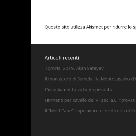
Questo sito utilizza Akismet per ridurre lo
Articoli recenti
Tomiris, 2019, Akan Satayev
Il monastero di Sumela, “la Montecassino d’
L’insediamento vichingo perduto
Finimenti per cavallo del VI sec. a.C. ritrovati
Il “Mold Cape”: capolavoro di oreficeria dell