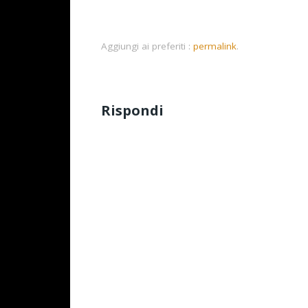
Aggiungi ai preferiti :
permalink
.
Rispondi