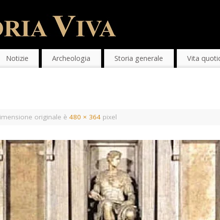
Notizie
Archeologia
Storia generale
Vita quoti
imensione originale è
480 × 364
pixel