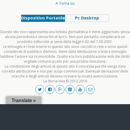
Torna su
Dispositivo Portatile
Pc Desktop
Questo sito non rappresenta una testata giornalistica e viene aggiornato senza
alcuna periodicità e senza fini di lucro. Non può pertanto considerarsi un
prodotto editoriale ai sensi della legge n.62 del 7.03.2001.
Le immagini e i testi inseriti in questo sito sono raccolti in rete e sono quindi
considerati di pubblico dominio. Viene data attribuzione a testi e immagini
laddove l'autore sia riconoscibile. Qualora la loro pubblicazione violi dei diritti
vogliate comunicarcelo per una pronta rimozione.
La condivisione degli articoli di questo sito è concessa purchè venga data
corretta attribuzione e non per scopi commerciali. Eventuali derivazioni delle
ricerche e degli articoli devono ricevere la nostra autorizzazione.
La Storia Viva © 2013-2016
Translate »