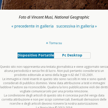
Foto di Vincent Musi, National Geographic
« precedente in galleria
successiva in galleria »
Torna su
Dispositivo Portatile
Pc Desktop
Questo sito non rappresenta una testata giornalistica e viene aggiornato senza
alcuna periodicità e senza fini di lucro. Non può pertanto considerarsi un
prodotto editoriale ai sensi della legge n.62 del 7.03.2001.
Le immagini e i testi inseriti in questo sito sono raccolti in rete e sono quindi
considerati di pubblico dominio. Viene data attribuzione a testi e immagini
laddove l'autore sia riconoscibile. Qualora la loro pubblicazione violi dei diritti
vogliate comunicarcelo per una pronta rimozione.
La condivisione degli articoli di questo sito è concessa purchè venga data
corretta attribuzione e non per scopi commerciali. Eventuali derivazioni delle
ricerche e degli articoli devono ricevere la nostra autorizzazione.
La Storia Viva © 2013-2016