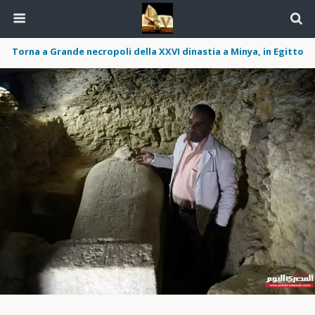
Torna a Grande necropoli della XXVI dinastia a Minya, in Egitto