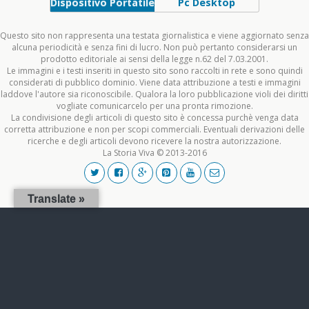
Dispositivo Portatile
Pc Desktop
Questo sito non rappresenta una testata giornalistica e viene aggiornato senza
alcuna periodicità e senza fini di lucro. Non può pertanto considerarsi un
prodotto editoriale ai sensi della legge n.62 del 7.03.2001.
Le immagini e i testi inseriti in questo sito sono raccolti in rete e sono quindi
considerati di pubblico dominio. Viene data attribuzione a testi e immagini
laddove l'autore sia riconoscibile. Qualora la loro pubblicazione violi dei diritti
vogliate comunicarcelo per una pronta rimozione.
La condivisione degli articoli di questo sito è concessa purchè venga data
corretta attribuzione e non per scopi commerciali. Eventuali derivazioni delle
ricerche e degli articoli devono ricevere la nostra autorizzazione.
La Storia Viva © 2013-2016
Translate »