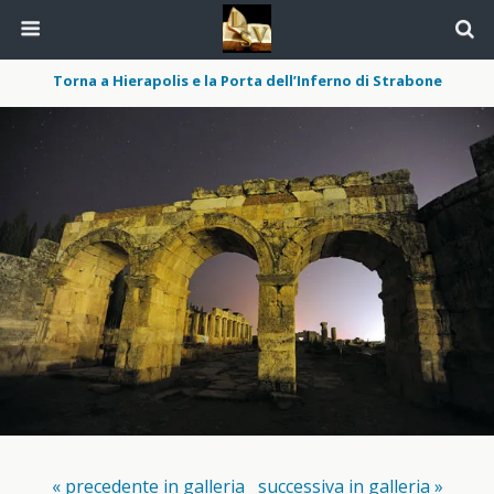
Torna a Hierapolis e la Porta dell’Inferno di Strabone
« precedente in galleria
successiva in galleria »