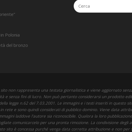
oriente”
 in Polonia
’età del bronzo
sito non rappresenta una testata giornalistica e viene aggiornato senz
ità e senza fini di lucro. Non può pertanto considerarsi un prodotto edit
della legge n.62 del 7.03.2001. Le immagini e i testi inseriti in questo si
i in rete e sono quindi considerati di pubblico dominio. Viene data attrib
immagini laddove l'autore sia riconoscibile. Qualora la loro pubblicazione 
 vogliate comunicarcelo per una pronta rimozione. La condivisione degli art
to sito è concessa purché venga data corretta attribuzione e non per 