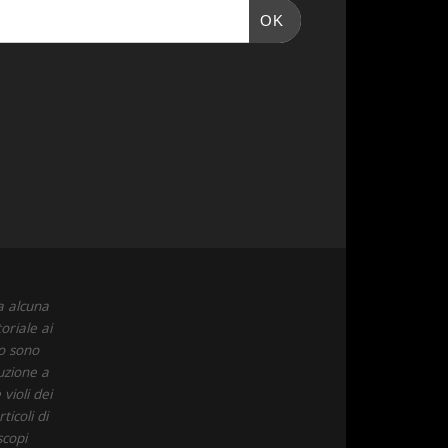
OK
a alcuna
oriale ai
to sono
uzione a
violi dei
icoli di
scopi