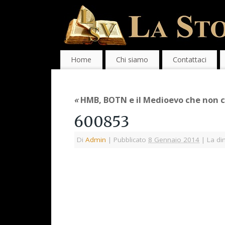
Home
Chi siamo
Contattaci
«
HMB, BOTN e il Medioevo che non 
600853
Di
Admin
|
Pubblicato
8 Gennaio 2014
|
La di