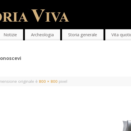
Notizie
Archeologia
Storia generale
Vita quoti
conoscevi
mensione originale è
800 × 800
pixel