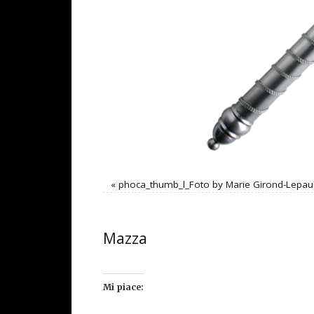
«
phoca_thumb_l_Foto by Marie Girond-Lepaul
Mazza
Mi piace: