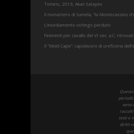
Tomiris, 2019, Akan Satayev
Il monastero di Sumela, “la Montecassino d’
L’insediamento vichingo perduto
Finimenti per cavallo del VI sec. a.C. ritrovati
Il “Mold Cape”: capolavoro di oreficeria dell
Questo 
periodic
sensi 
raccolt
testi e 
diritti
ques