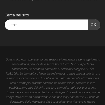
Cerca nel sito
OK
Questo sito non rappresenta una testata giornalistica e viene aggiornato
senza alcuna periodicità e senza fini di lucro. Non può pertanto
considerarsi un prodotto editoriale ai sensi della legge n.62 del
7.03.2001. Le immagini e i testi inseriti in questo sito sono raccolti in rete
e sono quindi considerati di pubblico dominio. Viene data attribuzione a
testi e immagini laddove l'autore sia riconoscibile. Qualora la loro
pubblicazione violi dei diritti vogliate comunicarcelo per una pronta
rimozione. La condivisione degli articoli di questo sito è concessa purché
venga data corretta attribuzione e non per scopi commerciali. Eventuali
derivazioni delle ricerche e degli articoli devono ricevere la nostra