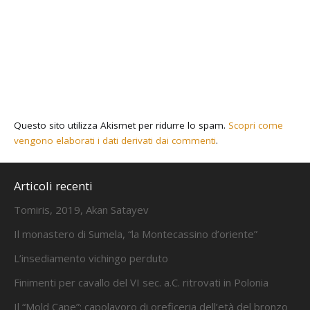
Questo sito utilizza Akismet per ridurre lo spam.
Scopri come
vengono elaborati i dati derivati dai commenti
.
Articoli recenti
Tomiris, 2019, Akan Satayev
Il monastero di Sumela, “la Montecassino d’oriente”
L’insediamento vichingo perduto
Finimenti per cavallo del VI sec. a.C. ritrovati in Polonia
Il “Mold Cape”: capolavoro di oreficeria dell’età del bronzo