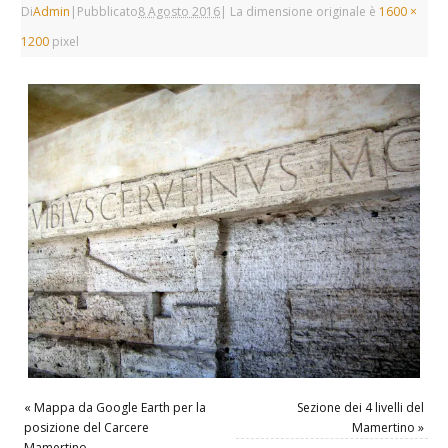
Di
Admin
|
Pubblicato
8 Agosto 2016
|
La dimensione originale è
1600 ×
1200
pixel
«
Mappa da Google Earth per la
Sezione dei 4 livelli del
posizione del Carcere
Mamertino
»
Mamertino