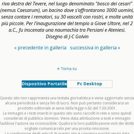
riva destra del Tevere, nel luogo denominato "bosco dei cesari"
(nemus Caesarum), un bacino dove s'affrontarono 3000 uomini,
senza contare i rematori, su 30 vascelli con rostri, e molte unità
più piccole. Per l'inaugurazione del tempio a Giove Ultore, nel 2
a.C., fu inscenata una naumachia tra Persiani e Ateniesi.
Disegno di J-C Golvin
« precedente in galleria
successiva in galleria »
Torna su
Dispositivo Portatile
Pc Desktop
Questo sito non rappresenta una testata giornalistica e viene aggiornato senza
alcuna periodicità e senza fini di lucro. Non può pertanto considerarsi un
prodotto editoriale ai sensi della legge n.62 del 7.03.2001.
Le immagini e i testi inseriti in questo sito sono raccolti in rete e sono quindi
considerati di pubblico dominio. Viene data attribuzione a testi e immagini
laddove l'autore sia riconoscibile. Qualora la loro pubblicazione violi dei diritti
vogliate comunicarcelo per una pronta rimozione.
La condivisione degli articoli di questo sito è concessa purchè venga data