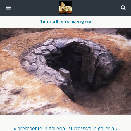
Torna a Il ferro norvegese
« precedente in galleria
successiva in galleria »