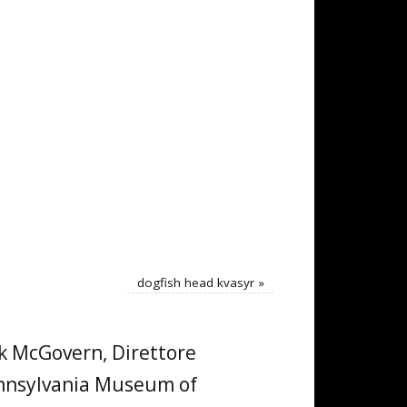
dogfish head kvasyr
»
ck McGovern, Direttore
Pennsylvania Museum of