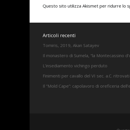
Questo sito utilizza Akismet per ridurre lo
Articoli recenti
Tomiris, 2019, Akan Satayev
Il monastero di Sumela, “la Montecassino d’
L’insediamento vichingo perduto
Finimenti per cavallo del VI sec. a.C. ritrovati
Il “Mold Cape”: capolavoro di oreficeria dell