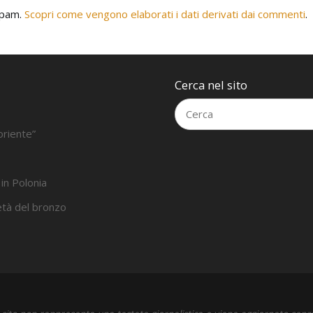
 spam.
Scopri come vengono elaborati i dati derivati dai commenti
.
Cerca nel sito
oriente”
 in Polonia
’età del bronzo