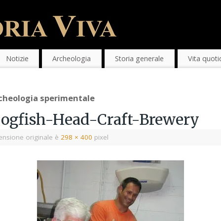
Notizie
Archeologia
Storia generale
Vita quoti
archeologia sperimentale
Dogfish-Head-Craft-Brewery
nsione originale è
298 × 400
pixel