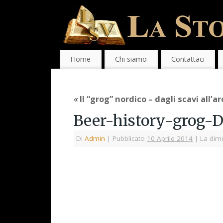
Home
Chi siamo
Contattaci
«
Il “grog” nordico – dagli scavi all’
Beer-history-grog-
Di
Admin
|
Pubblicato
10 Aprile 2014
|
La dime