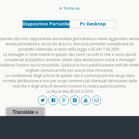
Torna su
Dispositivo Portatile
Pc Desktop
Questo sito non rappresenta una testata giornalistica e viene aggiornato senza
alcuna periodicità e senza fini di lucro. Non può pertanto considerarsi un
prodotto editoriale ai sensi della legge n.62 del 7.03.2001.
Le immagini e i testi inseriti in questo sito sono raccolti in rete e sono quindi
considerati di pubblico dominio. Viene data attribuzione a testi e immagini
laddove l'autore sia riconoscibile. Qualora la loro pubblicazione violi dei diritti
vogliate comunicarcelo per una pronta rimozione.
La condivisione degli articoli di questo sito è concessa purchè venga data
corretta attribuzione e non per scopi commerciali. Eventuali derivazioni delle
ricerche e degli articoli devono ricevere la nostra autorizzazione.
La Storia Viva © 2013-2016
Translate »