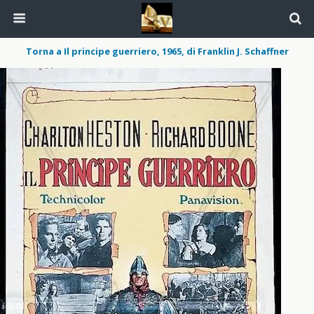
Torna a Il principe guerriero, 1965, di Franklin J. Schaffner