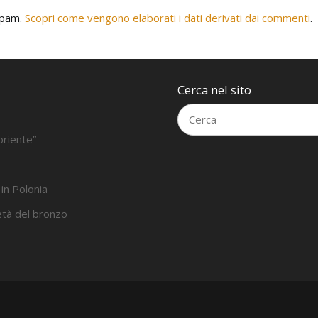
 spam.
Scopri come vengono elaborati i dati derivati dai commenti
.
Cerca nel sito
oriente”
 in Polonia
’età del bronzo