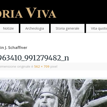
Notizie
Archeologia
Storia generale
Vita quoti
in J. Schaffner
963410_991279482_n
imensione originale è
562 × 709
pixel