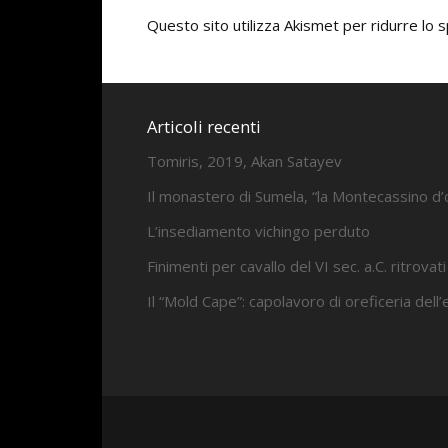
Questo sito utilizza Akismet per ridurre lo
Articoli recenti
Tomiris, 2019, Akan Satayev
Il monastero di Sumela, “la Montecassino d’
L’insediamento vichingo perduto
Finimenti per cavallo del VI sec. a.C. ritrovati
Il “Mold Cape”: capolavoro di oreficeria dell