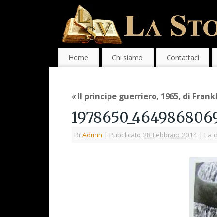
Home
Chi siamo
Contattaci
«
Il principe guerriero, 1965, di Frankl
1978650_464986806
Di
Admin
|
Pubblicato
28 Febbraio 2014
|
La d