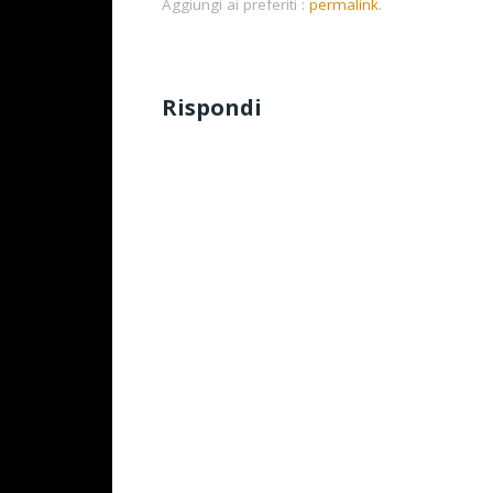
Aggiungi ai preferiti :
permalink
.
Rispondi