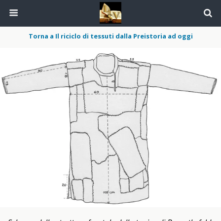
Torna a Il riciclo di tessuti dalla Preistoria ad oggi