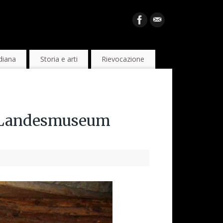
diana
Storia e arti
Rievocazione
 ( Landesmuseum