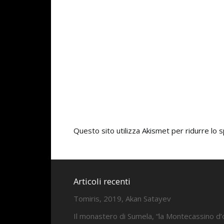
Questo sito utilizza Akismet per ridurre lo
Articoli recenti
Tomiris, 2019, Akan Satayev
Il monastero di Sumela, “la Montecassino d’