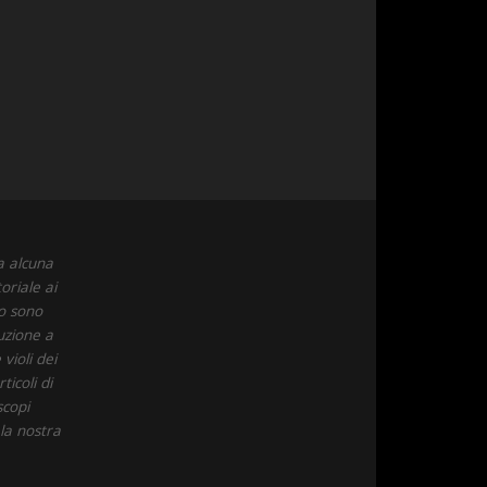
a alcuna
oriale ai
to sono
uzione a
violi dei
icoli di
scopi
 la nostra