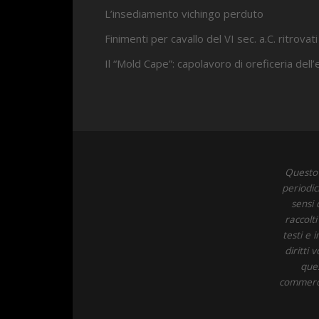
L’insediamento vichingo perduto
Finimenti per cavallo del VI sec. a.C. ritrovati
Il “Mold Cape”: capolavoro di oreficeria dell
Questo 
periodic
sensi 
raccolt
testi e 
diritti
ques
commercia