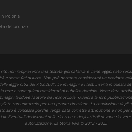
 in Polonia
’età del bronzo
sito non rappresenta una testata giornalistica e viene aggiornato senz
ità e senza fini di lucro. Non può pertanto considerarsi un prodotto edit
della legge n.62 del 7.03.2001. Le immagini e i testi inseriti in questo si
i in rete e sono quindi considerati di pubblico dominio. Viene data attrib
immagini laddove l'autore sia riconoscibile. Qualora la loro pubblicazione 
 vogliate comunicarcelo per una pronta rimozione. La condivisione degli art
to sito è concessa purché venga data corretta attribuzione e non per 
li. Eventuali derivazioni delle ricerche e degli articoli devono ricevere
autorizzazione. La Storia Viva © 2013 - 2025