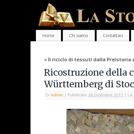
Home
Chi siamo
Contattaci
«
Il riciclo di tessuti dalla Preistoria
Ricostruzione della
Württemberg di Stoc
Di
Admin
|
Pubblicato
28 Dicembre 2017
|
La 