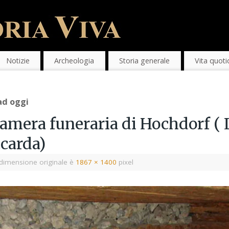
Notizie
Archeologia
Storia generale
Vita quoti
 ad oggi
 camera funeraria di Hochdorf
carda)
dimensione originale è
1867 × 1400
pixel