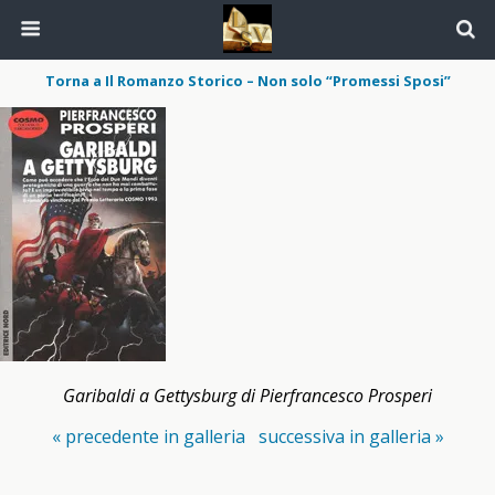
Torna a Il Romanzo Storico – Non solo “Promessi Sposi”
Garibaldi a Gettysburg di Pierfrancesco Prosperi
« precedente in galleria
successiva in galleria »