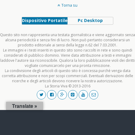
Torna su
Dispositivo Portatile
Pc Desktop
Questo sito non rappresenta una testata giornalistica e viene aggiornato senza
alcuna periodicità e senza fini di lucro. Non può pertanto considerarsi un
prodotto editoriale ai sensi della legge n.62 del 7.03.2001.
Le immagini e i testi inseriti in questo sito sono raccolti in rete e sono quindi
considerati di pubblico dominio. Viene data attribuzione a testi e immagini
laddove l'autore sia riconoscibile. Qualora la loro pubblicazione violi dei diritti
vogliate comunicarcelo per una pronta rimozione.
La condivisione degli articoli di questo sito è concessa purchè venga data
corretta attribuzione e non per scopi commerciali. Eventuali derivazioni delle
ricerche e degli articoli devono ricevere la nostra autorizzazione.
La Storia Viva © 2013-2016
Translate »