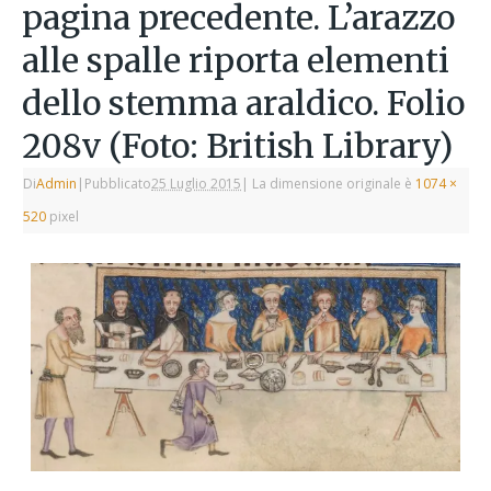
pagina precedente. L’arazzo
alle spalle riporta elementi
dello stemma araldico. Folio
208v (Foto: British Library)
Di
Admin
|
Pubblicato
25 Luglio 2015
|
La dimensione originale è
1074 ×
520
pixel