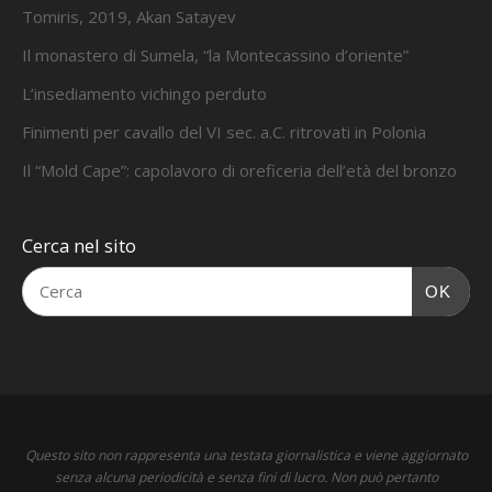
Tomiris, 2019, Akan Satayev
Il monastero di Sumela, “la Montecassino d’oriente”
L’insediamento vichingo perduto
Finimenti per cavallo del VI sec. a.C. ritrovati in Polonia
Il “Mold Cape”: capolavoro di oreficeria dell’età del bronzo
Cerca nel sito
OK
Questo sito non rappresenta una testata giornalistica e viene aggiornato
senza alcuna periodicità e senza fini di lucro. Non può pertanto