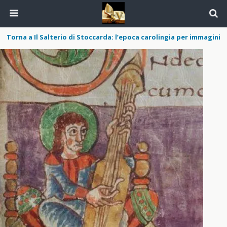
Torna a Il Salterio di Stoccarda: l’epoca carolingia per immagini