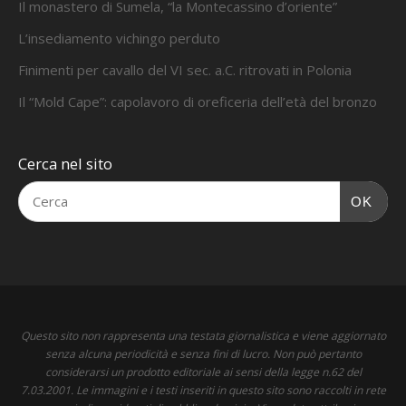
Il monastero di Sumela, “la Montecassino d’oriente”
L’insediamento vichingo perduto
Finimenti per cavallo del VI sec. a.C. ritrovati in Polonia
Il “Mold Cape”: capolavoro di oreficeria dell’età del bronzo
Cerca nel sito
OK
Questo sito non rappresenta una testata giornalistica e viene aggiornato
senza alcuna periodicità e senza fini di lucro. Non può pertanto
considerarsi un prodotto editoriale ai sensi della legge n.62 del
7.03.2001. Le immagini e i testi inseriti in questo sito sono raccolti in rete