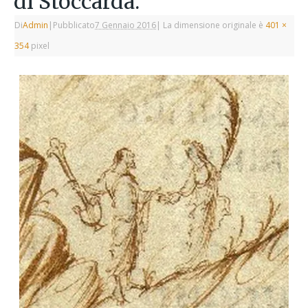
di Stoccarda.
Di
Admin
|
Pubblicato
7 Gennaio 2016
|
La dimensione originale è
401 ×
354
pixel