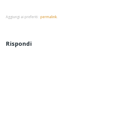
Aggiungi ai preferiti :
permalink
.
Rispondi