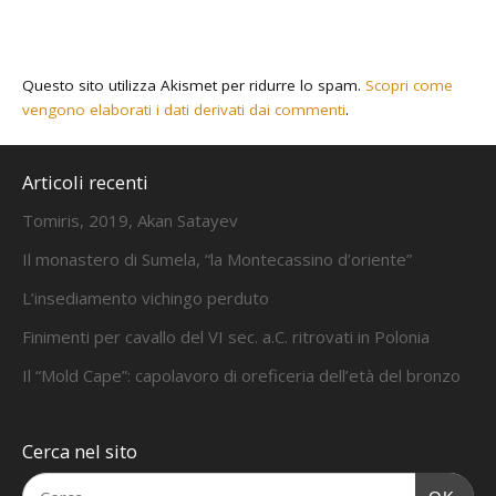
Questo sito utilizza Akismet per ridurre lo spam.
Scopri come
vengono elaborati i dati derivati dai commenti
.
Articoli recenti
Tomiris, 2019, Akan Satayev
Il monastero di Sumela, “la Montecassino d’oriente”
L’insediamento vichingo perduto
Finimenti per cavallo del VI sec. a.C. ritrovati in Polonia
Il “Mold Cape”: capolavoro di oreficeria dell’età del bronzo
Cerca nel sito