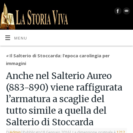
MENU
«
Il Salterio di Stoccarda: l’epoca carolingia per
immagini
Anche nel Salterio Aureo
(883-890) viene raffigurata
l’armatura a scaglie del
tutto simile a quella del
Salterio di Stoccarda
Di
Admin
|
Pubblicato
18 Gennaio 2016
|
La dimensione originale è
1212