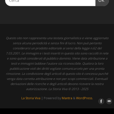
OK
Questo sito non rappresenta una testata giornalistica e viene aggiornato
senza alcuna periodicità e senza fini di lucro. Non può pertanto
considerarsi un prodotto editoriale ai sensi della legge n.62 del
7.03.2001. Le immagini e i testi inseriti in questo sito sono raccolti in rete
e sono quindi considerati di pubblico dominio. Viene data attribuzione a
testi e immagini laddove l'autore sia riconoscibile. Qualora la loro
pubblicazione violi dei diritti vogliate comunicarcelo per una pronta
rimozione. La condivisione degli articoli di questo sito è concessa purché
venga data corretta attribuzione e non per scopi commerciali. Eventuali
derivazioni delle ricerche e degli articoli devono ricevere la nostra
autorizzazione. La Storia Viva © 2013 - 2025
La Storia Viva
| Powered by
Mantra
&
WordPress.