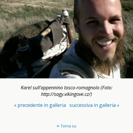
Karel sull'appennino tosco-romagnolo (Foto:
http://sagy.vikingove.cz/)
« precedente in galleria
successiva in galleria »
Torna su