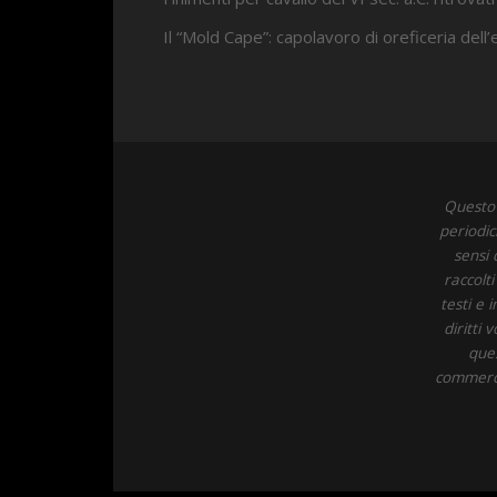
Il “Mold Cape”: capolavoro di oreficeria dell
Questo 
periodic
sensi 
raccolt
testi e 
diritti
ques
commercia