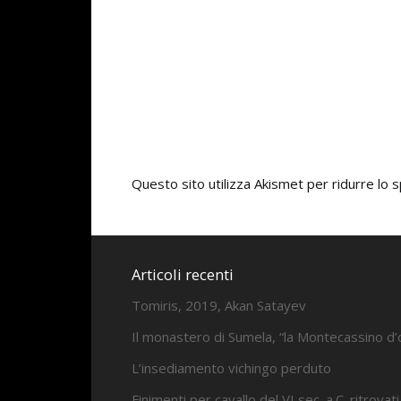
Questo sito utilizza Akismet per ridurre lo
Articoli recenti
Tomiris, 2019, Akan Satayev
Il monastero di Sumela, “la Montecassino d’
L’insediamento vichingo perduto
Finimenti per cavallo del VI sec. a.C. ritrovati