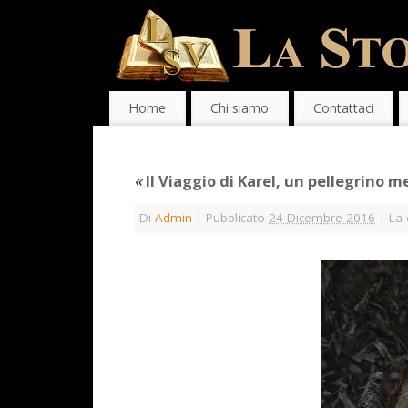
Home
Chi siamo
Contattaci
«
Il Viaggio di Karel, un pellegrino m
Di
Admin
|
Pubblicato
24 Dicembre 2016
|
La 