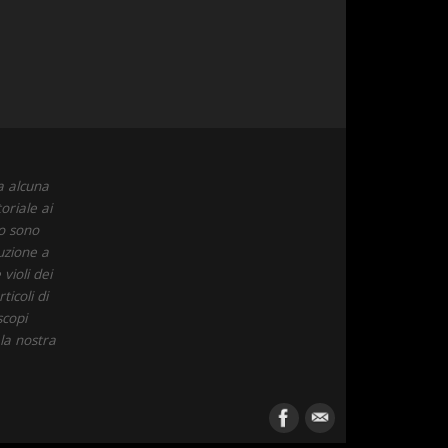
a alcuna
oriale ai
to sono
uzione a
violi dei
icoli di
scopi
 la nostra