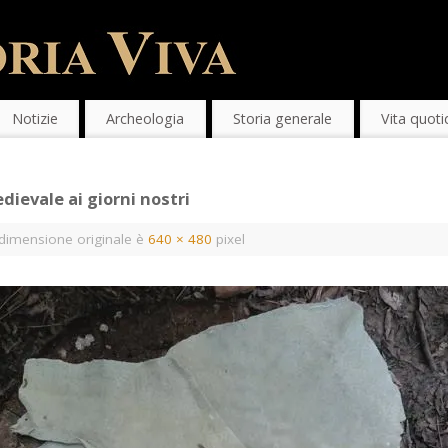
Notizie
Archeologia
Storia generale
Vita quoti
edievale ai giorni nostri
dimensione originale è
640 × 480
pixel