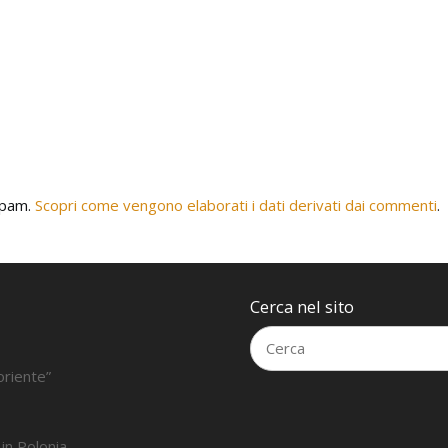
 spam.
Scopri come vengono elaborati i dati derivati dai commenti
.
Cerca nel sito
oriente”
 in Polonia