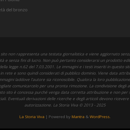
’età del bronzo
sito non rappresenta una testata giornalistica e viene aggiornato senz
ità e senza fini di lucro. Non può pertanto considerarsi un prodotto edit
della legge n.62 del 7.03.2001. Le immagini e i testi inseriti in questo si
i in rete e sono quindi considerati di pubblico dominio. Viene data attrib
immagini laddove l'autore sia riconoscibile. Qualora la loro pubblicazione 
 vogliate comunicarcelo per una pronta rimozione. La condivisione degli art
to sito è concessa purché venga data corretta attribuzione e non per 
li. Eventuali derivazioni delle ricerche e degli articoli devono ricevere
autorizzazione. La Storia Viva © 2013 - 2025
La Storia Viva
| Powered by
Mantra
&
WordPress.