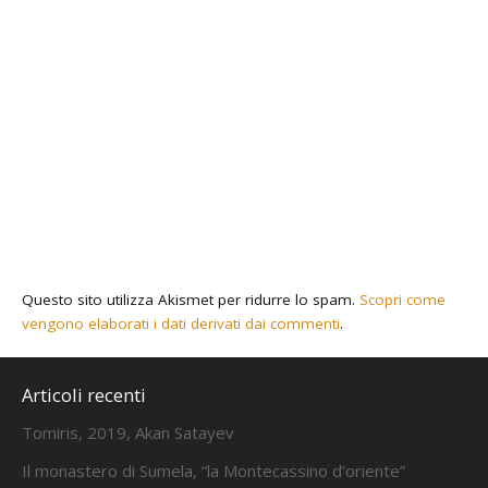
Questo sito utilizza Akismet per ridurre lo spam.
Scopri come
vengono elaborati i dati derivati dai commenti
.
Articoli recenti
Tomiris, 2019, Akan Satayev
Il monastero di Sumela, “la Montecassino d’oriente”