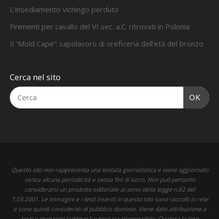
L’insediamento vichingo perduto
Finimenti per cavallo del VI sec. a.C. ritrovati in Polonia
Il “Mold Cape”: capolavoro di oreficeria dell’età del bronzo
Cerca nel sito
OK
Questo sito non rappresenta una testata giornalistica e viene aggiornato
senza alcuna periodicità e senza fini di lucro. Non può pertanto
considerarsi un prodotto editoriale ai sensi della legge n.62 del
7.03.2001. Le immagini e i testi inseriti in questo sito sono raccolti in rete
e sono quindi considerati di pubblico dominio. Viene data attribuzione a
testi e immagini laddove l'autore sia riconoscibile. Qualora la loro