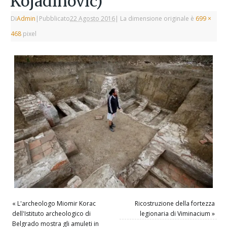
Kojadinovic)
Di
Admin
|
Pubblicato
22 Agosto 2016
|
La dimensione originale è
699 ×
468
pixel
«
L'archeologo Miomir Korac
Ricostruzione della fortezza
dell'Istituto archeologico di
legionaria di Viminacium
»
Belgrado mostra gli amuleti in