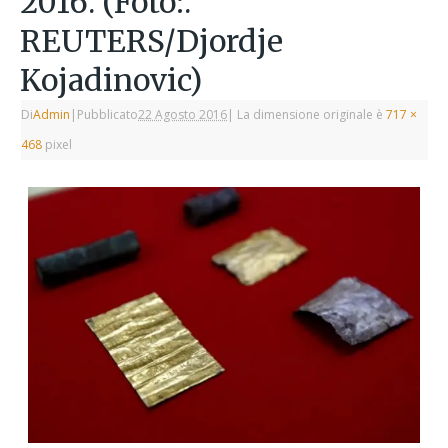
2016. (Foto:.
REUTERS/Djordje
Kojadinovic)
Di
Admin
|
Pubblicato
22 Agosto 2016
|
La dimensione originale è
717 ×
468
pixel