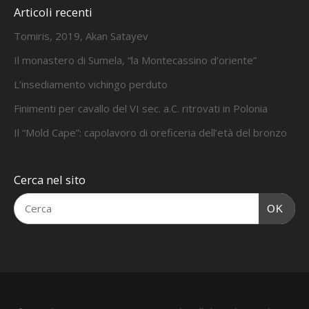
Articoli recenti
Tomiris, 2019, Akan Satayev
Il monastero di Sumela, “la Montecassino d’oriente”
L’insediamento vichingo perduto
Finimenti per cavallo del VI sec. a.C. ritrovati in Polonia
Il “Mold Cape”: capolavoro di oreficeria dell’età del bronzo
Cerca nel sito
OK