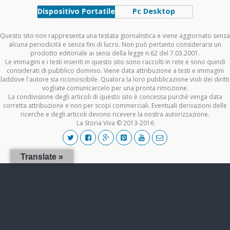
Dispositivo Portatile
Pc Desktop
Questo sito non rappresenta una testata giornalistica e viene aggiornato senza
alcuna periodicità e senza fini di lucro. Non può pertanto considerarsi un
prodotto editoriale ai sensi della legge n.62 del 7.03.2001.
Le immagini e i testi inseriti in questo sito sono raccolti in rete e sono quindi
considerati di pubblico dominio. Viene data attribuzione a testi e immagini
laddove l'autore sia riconoscibile. Qualora la loro pubblicazione violi dei diritti
vogliate comunicarcelo per una pronta rimozione.
La condivisione degli articoli di questo sito è concessa purchè venga data
corretta attribuzione e non per scopi commerciali. Eventuali derivazioni delle
ricerche e degli articoli devono ricevere la nostra autorizzazione.
La Storia Viva © 2013-2016
Translate »