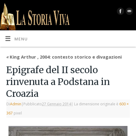
MENU
«
King Arthur , 2004: contesto storico e divagazioni
Epigrafe del II secolo
rinvenuta a Podstana in
Croazia
Di
Admin
|
Pubblicato
27 Gennaio 2014
|
La dimensione originale è
600 ×
367
pixel