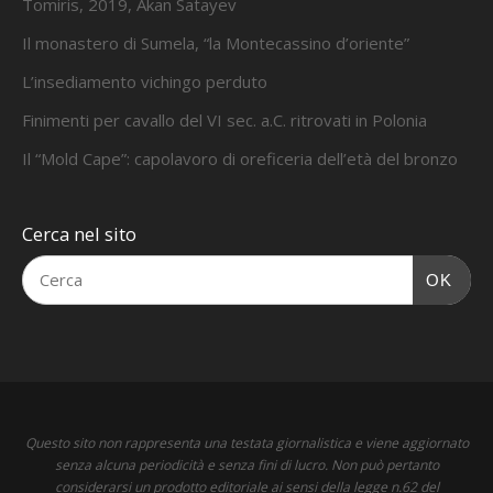
Tomiris, 2019, Akan Satayev
Il monastero di Sumela, “la Montecassino d’oriente”
L’insediamento vichingo perduto
Finimenti per cavallo del VI sec. a.C. ritrovati in Polonia
Il “Mold Cape”: capolavoro di oreficeria dell’età del bronzo
Cerca nel sito
OK
Questo sito non rappresenta una testata giornalistica e viene aggiornato
senza alcuna periodicità e senza fini di lucro. Non può pertanto
considerarsi un prodotto editoriale ai sensi della legge n.62 del