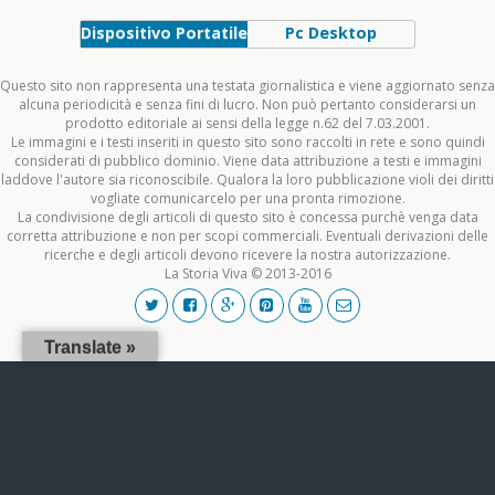
Dispositivo Portatile
Pc Desktop
Questo sito non rappresenta una testata giornalistica e viene aggiornato senza
alcuna periodicità e senza fini di lucro. Non può pertanto considerarsi un
prodotto editoriale ai sensi della legge n.62 del 7.03.2001.
Le immagini e i testi inseriti in questo sito sono raccolti in rete e sono quindi
considerati di pubblico dominio. Viene data attribuzione a testi e immagini
laddove l'autore sia riconoscibile. Qualora la loro pubblicazione violi dei diritti
vogliate comunicarcelo per una pronta rimozione.
La condivisione degli articoli di questo sito è concessa purchè venga data
corretta attribuzione e non per scopi commerciali. Eventuali derivazioni delle
ricerche e degli articoli devono ricevere la nostra autorizzazione.
La Storia Viva © 2013-2016
Translate »