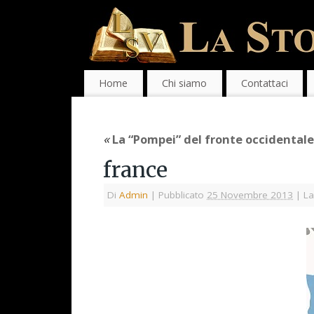
Home
Chi siamo
Contattaci
«
La “Pompei” del fronte occidentale
france
Di
Admin
|
Pubblicato
25 Novembre 2013
|
La