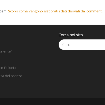
 spam.
Scopri come vengono elaborati i dati derivati dai commenti
.
Cerca nel sito
oriente”
 in Polonia
’età del bronzo