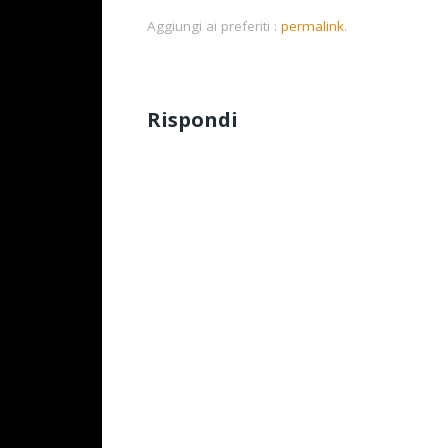
Aggiungi ai preferiti :
permalink
.
Rispondi