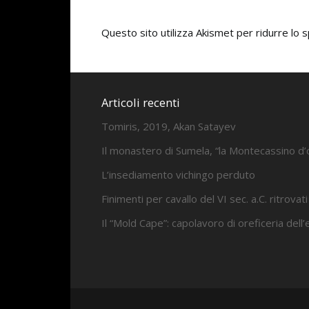
Questo sito utilizza Akismet per ridurre lo
Articoli recenti
Tomiris, 2019, Akan Satayev
Il monastero di Sumela, “la Montecassino d’
L’insediamento vichingo perduto
Finimenti per cavallo del VI sec. a.C. ritrovati
Il “Mold Cape”: capolavoro di oreficeria dell