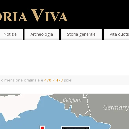
Notizie
Archeologia
Storia generale
Vita quoti
 dimensione originale è
470 × 478
pixel