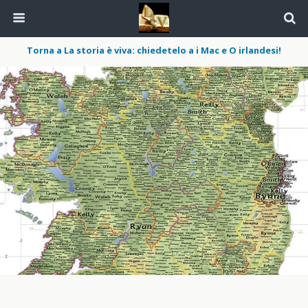
Torna a La storia è viva: chiedetelo a i Mac e O irlandesi!