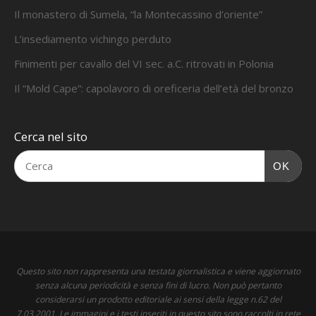
Il monastero di Sumela, “la Montecassino d’oriente”
L’insediamento vichingo perduto
Finimenti per cavallo del VI sec. a.C. ritrovati in Polonia
Il “Mold Cape”: capolavoro di oreficeria dell’età del bronzo
Cerca nel sito
OK
Questo sito non rappresenta una testata giornalistica e viene aggiornato
senza alcuna periodicità e senza fini di lucro. Non può pertanto
considerarsi un prodotto editoriale ai sensi della legge n.62 del
7.03.2001. Le immagini e i testi inseriti in questo sito sono raccolti in rete