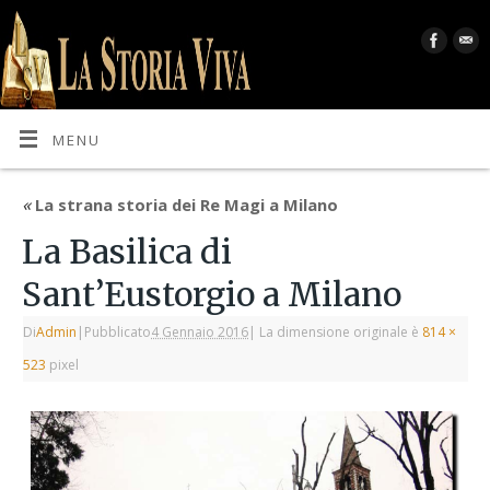
MENU
«
La strana storia dei Re Magi a Milano
La Basilica di
Sant’Eustorgio a Milano
Di
Admin
|
Pubblicato
4 Gennaio 2016
|
La dimensione originale è
814 ×
523
pixel