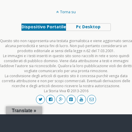
Torna su
Dispositivo Portatile
Pc Desktop
Questo sito non rappresenta una testata giornalistica e viene aggiornato senza
alcuna periodicità e senza fini di lucro. Non può pertanto considerarsi un
prodotto editoriale ai sensi della legge n.62 del 7.03.2001.
Le immagini e i testi inseriti in questo sito sono raccolti in rete e sono quindi
considerati di pubblico dominio. Viene data attribuzione a testi e immagini
laddove l'autore sia riconoscibile. Qualora la loro pubblicazione violi dei diritti
vogliate comunicarcelo per una pronta rimozione.
La condivisione degli articoli di questo sito è concessa purchè venga data
corretta attribuzione e non per scopi commerciali. Eventuali derivazioni delle
ricerche e degli articoli devono ricevere la nostra autorizzazione.
La Storia Viva © 2013-2016
Translate »