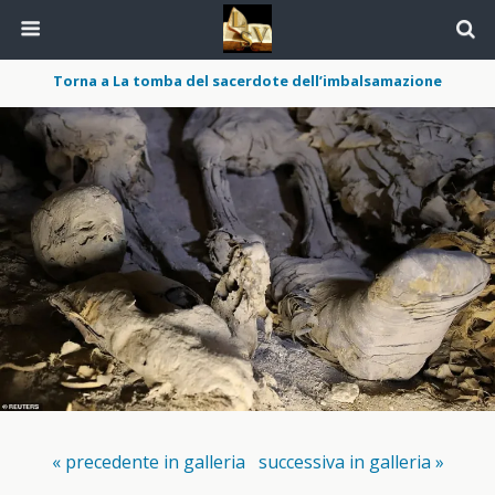
Torna a La tomba del sacerdote dell’imbalsamazione
« precedente in galleria
successiva in galleria »