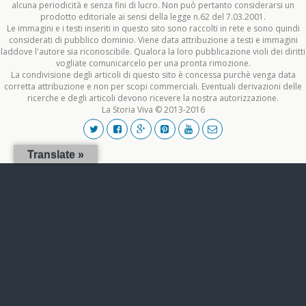
alcuna periodicità e senza fini di lucro. Non può pertanto considerarsi un
prodotto editoriale ai sensi della legge n.62 del 7.03.2001.
Le immagini e i testi inseriti in questo sito sono raccolti in rete e sono quindi
considerati di pubblico dominio. Viene data attribuzione a testi e immagini
laddove l'autore sia riconoscibile. Qualora la loro pubblicazione violi dei diritti
vogliate comunicarcelo per una pronta rimozione.
La condivisione degli articoli di questo sito è concessa purchè venga data
corretta attribuzione e non per scopi commerciali. Eventuali derivazioni delle
ricerche e degli articoli devono ricevere la nostra autorizzazione.
La Storia Viva © 2013-2016
Translate »