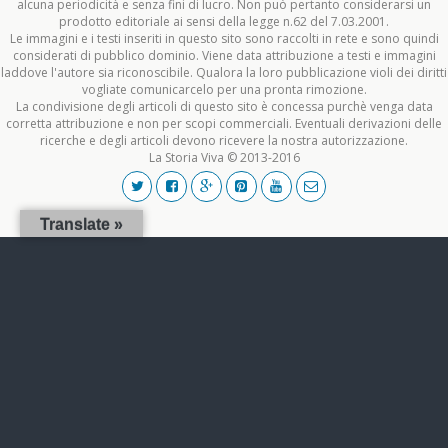
alcuna periodicità e senza fini di lucro. Non può pertanto considerarsi un
prodotto editoriale ai sensi della legge n.62 del 7.03.2001.
Le immagini e i testi inseriti in questo sito sono raccolti in rete e sono quindi
considerati di pubblico dominio. Viene data attribuzione a testi e immagini
laddove l'autore sia riconoscibile. Qualora la loro pubblicazione violi dei diritti
vogliate comunicarcelo per una pronta rimozione.
La condivisione degli articoli di questo sito è concessa purchè venga data
corretta attribuzione e non per scopi commerciali. Eventuali derivazioni delle
ricerche e degli articoli devono ricevere la nostra autorizzazione.
La Storia Viva © 2013-2016
Translate »