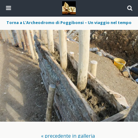
Torna a L’Archeodromo di Poggibonsi – Un viaggio nel tempo
« precedente in galleria